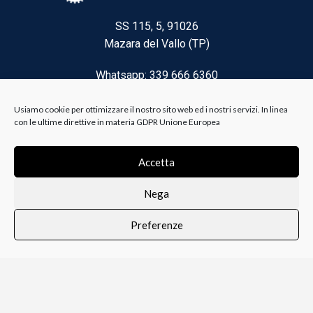
SS 115, 5, 91026
Mazara del Vallo (TP)
Whatsapp: 339 666 6360
Email: brico@biancoelanza.it
Usiamo cookie per ottimizzare il nostro sito web ed i nostri servizi. In linea
con le ultime direttive in materia GDPR Unione Europea
CATEGORIE DEL MOMENTO
Accetta
Nega
Riscaldamento climatizzazione
Preferenze
Agricoltura e Forestale
0
i i prodotti
Lista dei desideri
Profilo
Carrello
Ferramenta
Vernici e Collanti