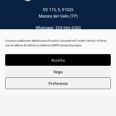
SS 115, 5, 91026
Mazara del Vallo (TP)
Whatsapp: 339 666 6360
Email: brico@biancoelanza.it
Usiamo cookie per ottimizzare il nostro sito web ed i nostri servizi. In linea
con le ultime direttive in materia GDPR Unione Europea
CATEGORIE DEL MOMENTO
Accetta
Nega
Riscaldamento climatizzazione
Preferenze
Agricoltura e Forestale
0
i i prodotti
Lista dei desideri
Profilo
Carrello
Ferramenta
Vernici e Collanti