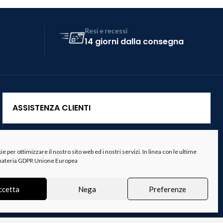
Resi e recessi
14 giorni dalla consegna
ASSISTENZA CLIENTI
Servizio Clienti
 per ottimizzare il nostro sito web ed i nostri servizi. In linea con le ultime
Spedizioni
 materia GDPR Unione Europea
Resi e Recessi
ccetta
Nega
Preferenze
Termini e Condizioni