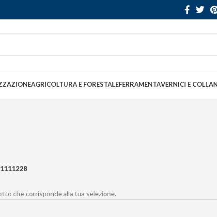
ZZAZIONE
AGRICOLTURA E FORESTALE
FERRAMENTA
VERNICI E COLLA
1111228
to che corrisponde alla tua selezione.