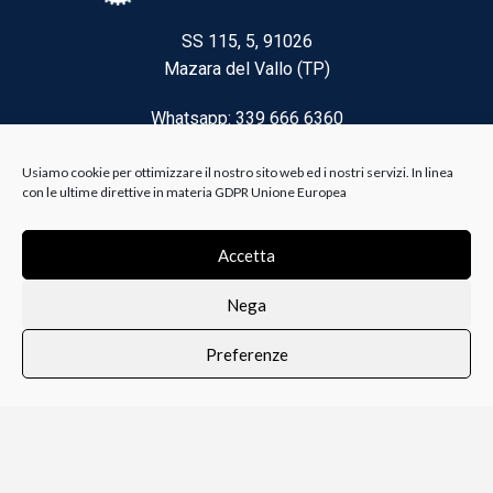
SS 115, 5, 91026
Mazara del Vallo (TP)
Whatsapp: 339 666 6360
Email: brico@biancoelanza.it
Usiamo cookie per ottimizzare il nostro sito web ed i nostri servizi. In linea
con le ultime direttive in materia GDPR Unione Europea
CATEGORIE DEL MOMENTO
Accetta
Nega
Riscaldamento climatizzazione
Preferenze
Agricoltura e Forestale
0
i i prodotti
Lista dei desideri
Profilo
Carrello
Ferramenta
Vernici e Collanti