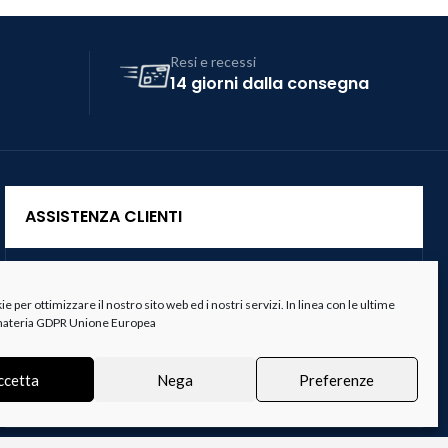
Resi e recessi
14 giorni dalla consegna
ASSISTENZA CLIENTI
Servizio Clienti
 per ottimizzare il nostro sito web ed i nostri servizi. In linea con le ultime
Spedizioni
 materia GDPR Unione Europea
Resi e Recessi
ccetta
Nega
Preferenze
Termini e Condizioni