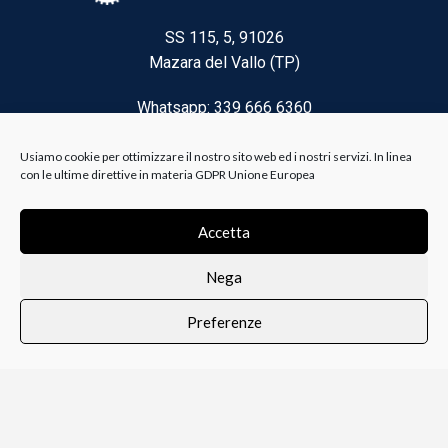
SS 115, 5, 91026
Mazara del Vallo (TP)
Whatsapp: 339 666 6360
Email: brico@biancoelanza.it
Usiamo cookie per ottimizzare il nostro sito web ed i nostri servizi. In linea
con le ultime direttive in materia GDPR Unione Europea
CATEGORIE DEL MOMENTO
Accetta
Nega
Riscaldamento climatizzazione
Preferenze
Agricoltura e Forestale
0
i i prodotti
Lista dei desideri
Profilo
Carrello
Ferramenta
Vernici e Collanti