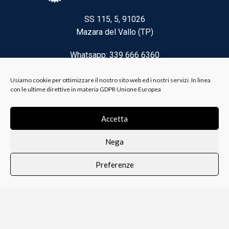
SS 115, 5, 91026
Mazara del Vallo (TP)
Whatsapp: 339 666 6360
Email: brico@biancoelanza.it
Usiamo cookie per ottimizzare il nostro sito web ed i nostri servizi. In linea
con le ultime direttive in materia GDPR Unione Europea
CATEGORIE DEL MOMENTO
Accetta
Nega
Riscaldamento climatizzazione
Preferenze
Agricoltura e Forestale
0
i i prodotti
Lista dei desideri
Profilo
Carrello
Ferramenta
Vernici e Collanti