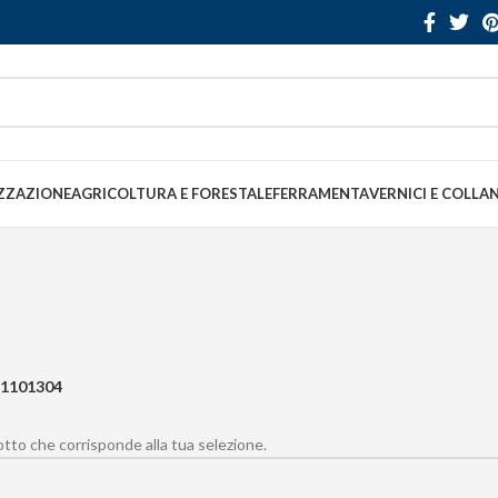
ZZAZIONE
AGRICOLTURA E FORESTALE
FERRAMENTA
VERNICI E COLLA
1101304
to che corrisponde alla tua selezione.