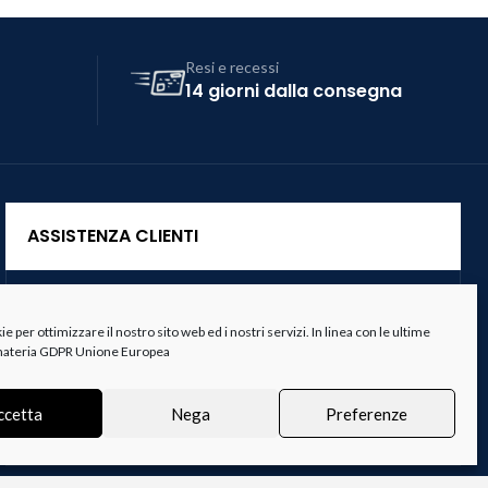
Resi e recessi
14 giorni dalla consegna
ASSISTENZA CLIENTI
Servizio Clienti
 per ottimizzare il nostro sito web ed i nostri servizi. In linea con le ultime
Spedizioni
 materia GDPR Unione Europea
Resi e Recessi
ccetta
Nega
Preferenze
Termini e Condizioni