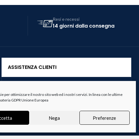
Resi e recessi
14 giorni dalla consegna
ASSISTENZA CLIENTI
Servizio Clienti
 per ottimizzare il nostro sito web ed i nostri servizi. In linea con le ultime
Spedizioni
 materia GDPR Unione Europea
Resi e Recessi
ccetta
Nega
Preferenze
Termini e Condizioni