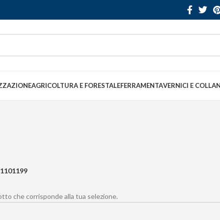
ZZAZIONE
AGRICOLTURA E FORESTALE
FERRAMENTA
VERNICI E COLLA
1101199
to che corrisponde alla tua selezione.