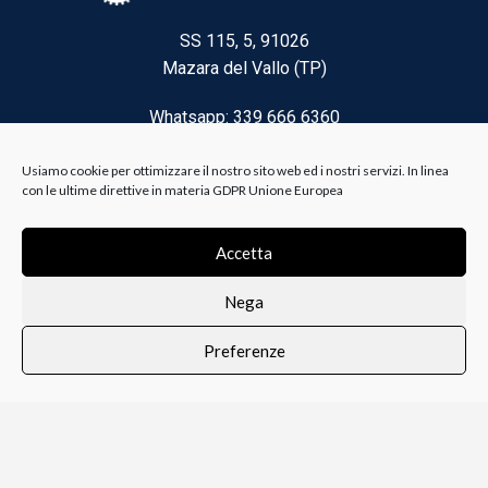
SS 115, 5, 91026
Mazara del Vallo (TP)
Whatsapp: 339 666 6360
Email: brico@biancoelanza.it
Usiamo cookie per ottimizzare il nostro sito web ed i nostri servizi. In linea
con le ultime direttive in materia GDPR Unione Europea
CATEGORIE DEL MOMENTO
Accetta
Nega
Riscaldamento climatizzazione
Preferenze
Agricoltura e Forestale
0
i i prodotti
Lista dei desideri
Profilo
Carrello
Ferramenta
Vernici e Collanti