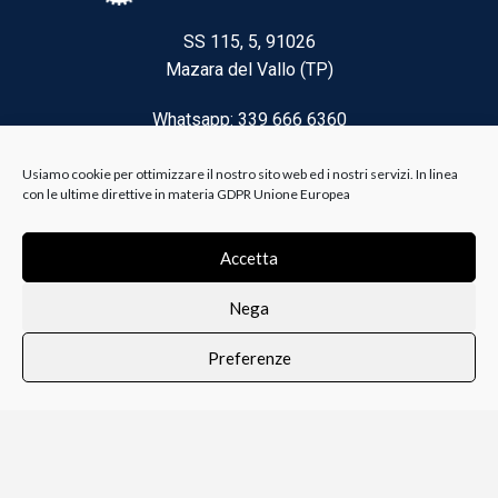
SS 115, 5, 91026
Mazara del Vallo (TP)
Whatsapp: 339 666 6360
Email: brico@biancoelanza.it
Usiamo cookie per ottimizzare il nostro sito web ed i nostri servizi. In linea
con le ultime direttive in materia GDPR Unione Europea
CATEGORIE DEL MOMENTO
Accetta
Nega
Riscaldamento climatizzazione
Preferenze
Agricoltura e Forestale
0
i i prodotti
Lista dei desideri
Profilo
Carrello
Ferramenta
Vernici e Collanti