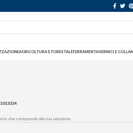
ZZAZIONE
AGRICOLTURA E FORESTALE
FERRAMENTA
VERNICI E COLLA
1013324
to che corrisponde alla tua selezione.