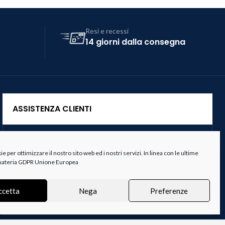
Resi e recessi
14 giorni dalla consegna
ASSISTENZA CLIENTI
Servizio Clienti
 per ottimizzare il nostro sito web ed i nostri servizi. In linea con le ultime
Spedizioni
 materia GDPR Unione Europea
Resi e Recessi
ccetta
Nega
Preferenze
Termini e Condizioni