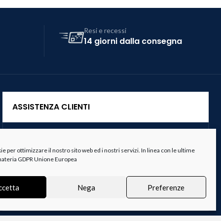
Resi e recessi
14 giorni dalla consegna
ASSISTENZA CLIENTI
Servizio Clienti
 per ottimizzare il nostro sito web ed i nostri servizi. In linea con le ultime
Spedizioni
 materia GDPR Unione Europea
Resi e Recessi
ccetta
Nega
Preferenze
Termini e Condizioni