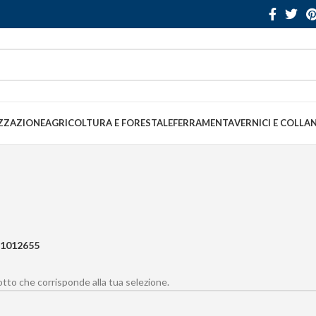
ZZAZIONE
AGRICOLTURA E FORESTALE
FERRAMENTA
VERNICI E COLLA
1012655
to che corrisponde alla tua selezione.