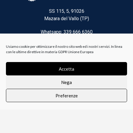
SS 115, 5, 91026
Mazara del Vallo (TP)
Whatsapp: 339 666 6360
Email: brico@biancoelanza.it
Usiamo cookie per ottimizzare il nostro sito web ed i nostri servizi. In linea
con le ultime direttive in materia GDPR Unione Europea
CATEGORIE DEL MOMENTO
Accetta
Nega
Riscaldamento climatizzazione
Preferenze
Agricoltura e Forestale
0
i i prodotti
Lista dei desideri
Profilo
Carrello
Ferramenta
Vernici e Collanti