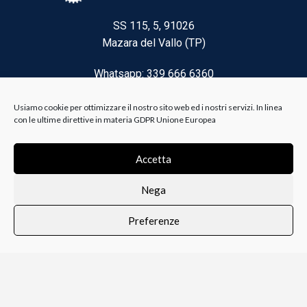
SS 115, 5, 91026
Mazara del Vallo (TP)
Whatsapp: 339 666 6360
Email: brico@biancoelanza.it
Usiamo cookie per ottimizzare il nostro sito web ed i nostri servizi. In linea
con le ultime direttive in materia GDPR Unione Europea
CATEGORIE DEL MOMENTO
Accetta
Nega
Riscaldamento climatizzazione
Preferenze
Agricoltura e Forestale
0
i i prodotti
Lista dei desideri
Profilo
Carrello
Ferramenta
Vernici e Collanti