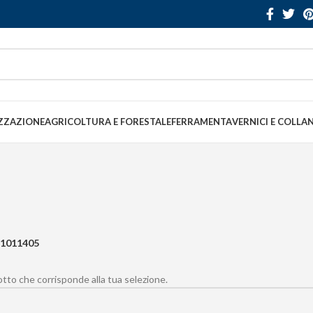
ZZAZIONE
AGRICOLTURA E FORESTALE
FERRAMENTA
VERNICI E COLLA
1011405
to che corrisponde alla tua selezione.