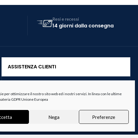
Resi e recessi
14 giorni dalla consegna
ASSISTENZA CLIENTI
Servizio Clienti
 per ottimizzare il nostro sito web ed i nostri servizi. In linea con le ultime
Spedizioni
 materia GDPR Unione Europea
Resi e Recessi
ccetta
Nega
Preferenze
Termini e Condizioni