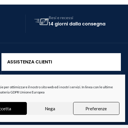
Resi e recessi
14 giorni dalla consegna
ASSISTENZA CLIENTI
Servizio Clienti
 per ottimizzare il nostro sito web ed i nostri servizi. In linea con le ultime
Spedizioni
 materia GDPR Unione Europea
Resi e Recessi
ccetta
Nega
Preferenze
Termini e Condizioni