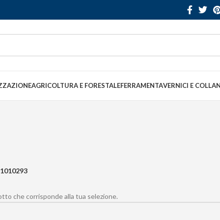
ZZAZIONE
AGRICOLTURA E FORESTALE
FERRAMENTA
VERNICI E COLLA
1010293
to che corrisponde alla tua selezione.