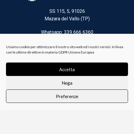
SS 115, 5, 91026
Mazara del Vallo (TP)
Whatsapp: 339 666 6360
Email: brico@biancoelanza.it
Usiamo cookie per ottimizzare il nostro sito web ed i nostri servizi. In linea
con le ultime direttive in materia GDPR Unione Europea
CATEGORIE DEL MOMENTO
Accetta
Nega
Riscaldamento climatizzazione
Preferenze
Agricoltura e Forestale
0
i i prodotti
Lista dei desideri
Profilo
Carrello
Ferramenta
Vernici e Collanti