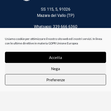
SS 115, 5, 91026
Mazara del Vallo (TP)
Whatsapp: 339 666 6360
Email: brico@biancoelanza.it
Usiamo cookie per ottimizzare il nostro sito web ed i nostri servizi. In linea
con le ultime direttive in materia GDPR Unione Europea
CATEGORIE DEL MOMENTO
Accetta
Nega
Riscaldamento climatizzazione
Preferenze
Agricoltura e Forestale
0
i i prodotti
Lista dei desideri
Profilo
Carrello
Ferramenta
Vernici e Collanti