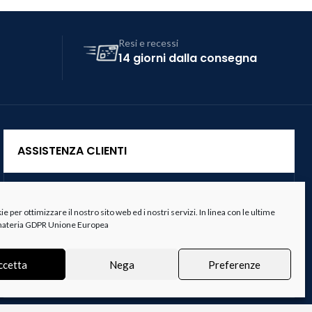
Resi e recessi
14 giorni dalla consegna
ASSISTENZA CLIENTI
Servizio Clienti
 per ottimizzare il nostro sito web ed i nostri servizi. In linea con le ultime
Spedizioni
 materia GDPR Unione Europea
Resi e Recessi
ccetta
Nega
Preferenze
Termini e Condizioni