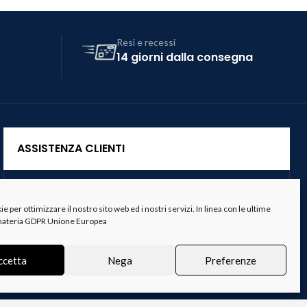
Resi e recessi
14 giorni dalla consegna
ASSISTENZA CLIENTI
Servizio Clienti
 per ottimizzare il nostro sito web ed i nostri servizi. In linea con le ultime
Spedizioni
 materia GDPR Unione Europea
Resi e Recessi
ccetta
Nega
Preferenze
Termini e Condizioni