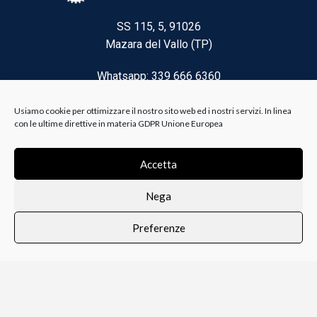
SS 115, 5, 91026
Mazara del Vallo (TP)
Whatsapp: 339 666 6360
Email: brico@biancoelanza.it
Usiamo cookie per ottimizzare il nostro sito web ed i nostri servizi. In linea
con le ultime direttive in materia GDPR Unione Europea
CATEGORIE DEL MOMENTO
Accetta
Nega
Riscaldamento climatizzazione
Preferenze
Agricoltura e Forestale
0
i i prodotti
Lista dei desideri
Profilo
Carrello
Ferramenta
Vernici e Collanti