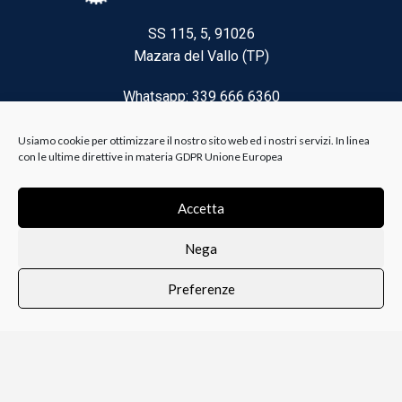
SS 115, 5, 91026
Mazara del Vallo (TP)
Whatsapp: 339 666 6360
Email: brico@biancoelanza.it
Usiamo cookie per ottimizzare il nostro sito web ed i nostri servizi. In linea
con le ultime direttive in materia GDPR Unione Europea
CATEGORIE DEL MOMENTO
Accetta
Nega
Riscaldamento climatizzazione
Preferenze
Agricoltura e Forestale
0
i i prodotti
Lista dei desideri
Profilo
Carrello
Ferramenta
Vernici e Collanti