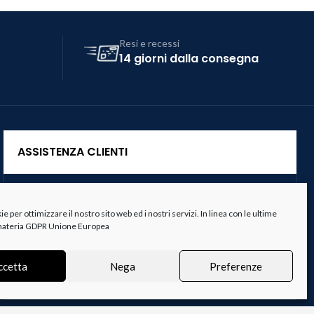
Resi e recessi
14 giorni dalla consegna
ASSISTENZA CLIENTI
Servizio Clienti
 per ottimizzare il nostro sito web ed i nostri servizi. In linea con le ultime
Spedizioni
 materia GDPR Unione Europea
Resi e Recessi
ccetta
Nega
Preferenze
Termini e Condizioni