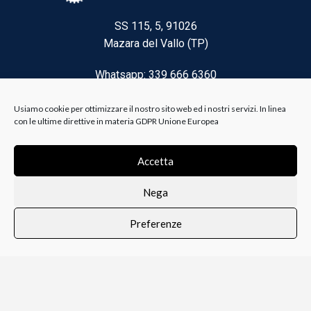
SS 115, 5, 91026
Mazara del Vallo (TP)
Whatsapp: 339 666 6360
Email: brico@biancoelanza.it
Usiamo cookie per ottimizzare il nostro sito web ed i nostri servizi. In linea
con le ultime direttive in materia GDPR Unione Europea
CATEGORIE DEL MOMENTO
Accetta
Nega
Riscaldamento climatizzazione
Preferenze
Agricoltura e Forestale
0
i i prodotti
Lista dei desideri
Profilo
Carrello
Ferramenta
Vernici e Collanti